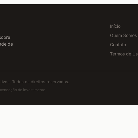
Início
Quem Somos
sobre
dade de
Contato
Termos de Us
ivos. Todos os direitos reservados.
comendação de investimento.