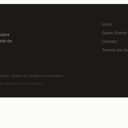
Início
Quem Somos
sobre
dade de
Contato
Termos de Us
ivos. Todos os direitos reservados.
comendação de investimento.