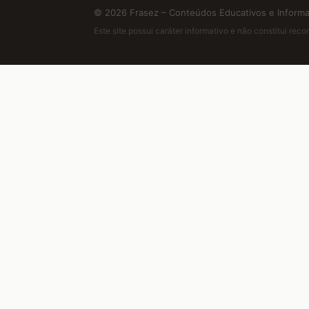
© 2026 Frasez – Conteúdos Educativos e Informat
Este site possui caráter informativo e não constitui re