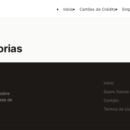
Início
Cartões de Crédito
Emp
orias
Início
Quem Somos
sobre
dade de
Contato
Termos de Us